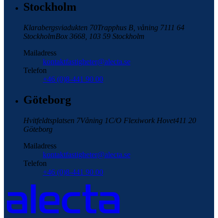
Stockholm
Klarabergsviadukten 70
Trapphus B, våning 7
111 64
Stockholm
Box 3668, 103 59 Stockholm
Mailadress
kontaktfastigheter@alecta.se
Telefon
+46 (0)8-441 90 00
Göteborg
Hvitfeldtsplatsen 7
Våning 1
C/O Flexiwork Hovet
411 20
Göteborg
Mailadress
kontaktfastigheter@alecta.se
Telefon
+46 (0)8-441 90 00