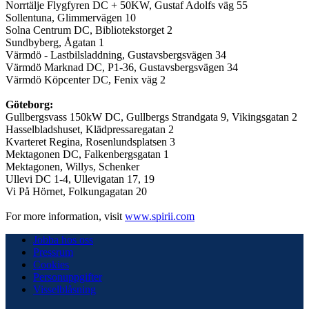
Norrtälje Flygfyren DC + 50KW, Gustaf Adolfs väg 55
Sollentuna, Glimmervägen 10
Solna Centrum DC, Bibliotekstorget 2
Sundbyberg, Ågatan 1
Värmdö - Lastbilsladdning, Gustavsbergsvägen 34
Värmdö Marknad DC, P1-36, Gustavsbergsvägen 34
Värmdö Köpcenter DC, Fenix väg 2
Göteborg:
Gullbergsvass 150kW DC, Gullbergs Strandgata 9, Vikingsgatan 2
Hasselbladshuset, Klädpressaregatan 2
Kvarteret Regina, Rosenlundsplatsen 3
Mektagonen DC, Falkenbergsgatan 1
Mektagonen, Willys, Schenker
Ullevi DC 1-4, Ullevigatan 17, 19
Vi På Hörnet, Folkungagatan 20
For more information, visit
www.spirii.com
Jobba hos oss
Pressrum
Cookies
Personuppgifter
Visselblåsning