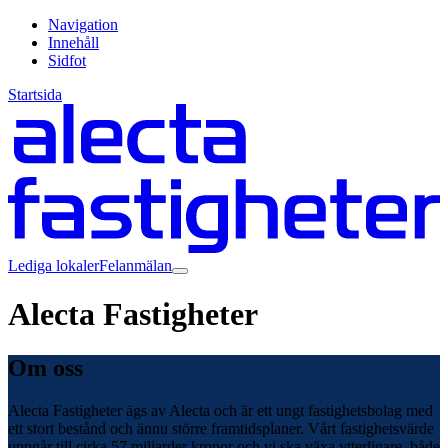
Navigation
Innehåll
Sidfot
Startsida
Lediga lokaler
Felanmälan
Alecta Fastigheter
Om oss
Alecta Fastigheter ägs av Alecta och är ett ungt fastighetsbolag med
ett stort bestånd och ännu större framtidsplaner. Vårt fastighetsvärde
uppgår till cirka 57 miljarder kronor och vi ska växa ytterligare, både