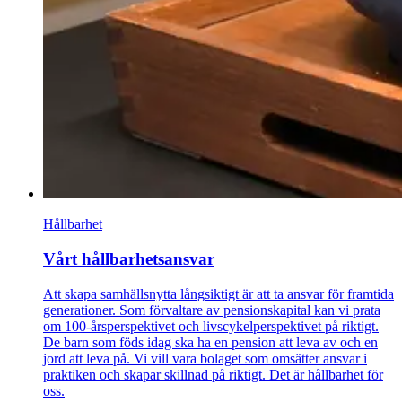
Hållbarhet
Vårt hållbarhetsansvar
Att skapa samhällsnytta långsiktigt är att ta ansvar för framtida
generationer. Som förvaltare av pensionskapital kan vi prata
om 100-årsperspektivet och livscykelperspektivet på riktigt.
De barn som föds idag ska ha en pension att leva av och en
jord att leva på. Vi vill vara bolaget som omsätter ansvar i
praktiken och skapar skillnad på riktigt. Det är hållbarhet för
oss.