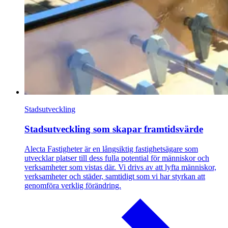
Stadsutveckling
Stadsutveckling som skapar framtidsvärde
Alecta Fastigheter är en långsiktig fastighetsägare som
utvecklar platser till dess fulla potential för människor och
verksamheter som vistas där. Vi drivs av att lyfta människor,
verksamheter och städer, samtidigt som vi har styrkan att
genomföra verklig förändring.