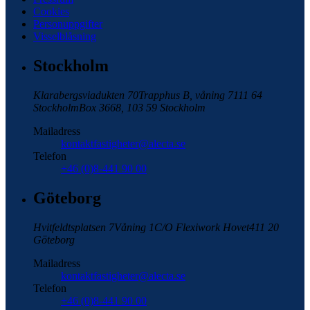
Cookies
Personuppgifter
Visselblåsning
Stockholm
Klarabergsviadukten 70
Trapphus B, våning 7
111 64
Stockholm
Box 3668, 103 59 Stockholm
Mailadress
kontaktfastigheter@alecta.se
Telefon
+46 (0)8-441 90 00
Göteborg
Hvitfeldtsplatsen 7
Våning 1
C/O Flexiwork Hovet
411 20
Göteborg
Mailadress
kontaktfastigheter@alecta.se
Telefon
+46 (0)8-441 90 00