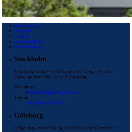
Jobba hos oss
Pressrum
Cookies
Personuppgifter
Visselblåsning
Stockholm
Klarabergsviadukten 70
Trapphus B, våning 7
111 64
Stockholm
Box 3668, 103 59 Stockholm
Mailadress
kontaktfastigheter@alecta.se
Telefon
+46 (0)8-441 90 00
Göteborg
Hvitfeldtsplatsen 7
Våning 1
C/O Flexiwork Hovet
411 20