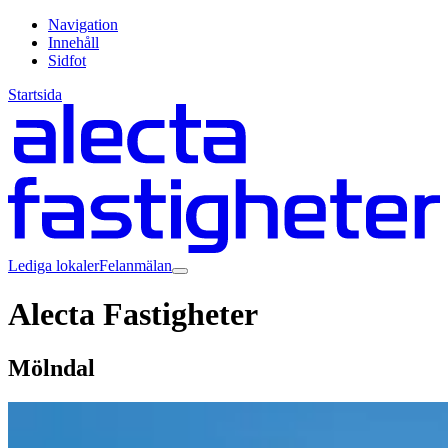
Navigation
Innehåll
Sidfot
Startsida
Lediga lokaler
Felanmälan
Alecta Fastigheter
Mölndal