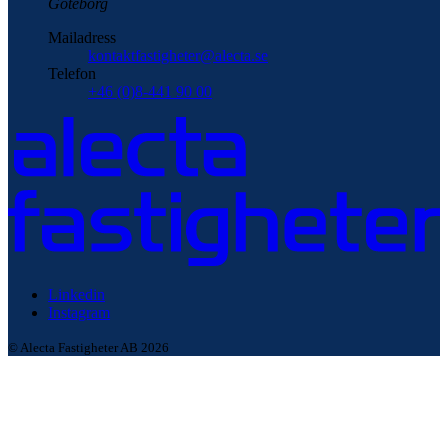
Göteborg
Mailadress
kontaktfastigheter@alecta.se
Telefon
+46 (0)8-441 90 00
Linkedin
Instagram
© Alecta Fastigheter AB 2026