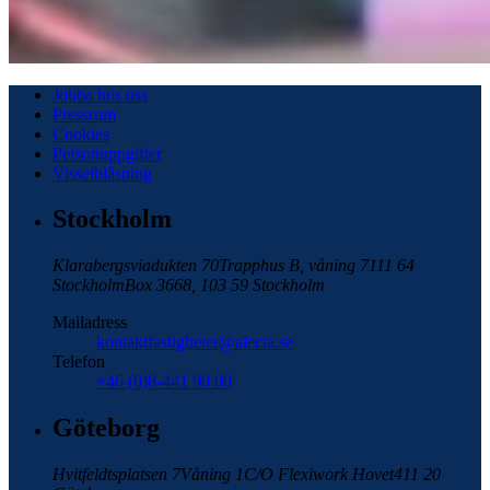
Jobba hos oss
Pressrum
Cookies
Personuppgifter
Visselblåsning
Stockholm
Klarabergsviadukten 70
Trapphus B, våning 7
111 64
Stockholm
Box 3668, 103 59 Stockholm
Mailadress
kontaktfastigheter@alecta.se
Telefon
+46 (0)8-441 90 00
Göteborg
Hvitfeldtsplatsen 7
Våning 1
C/O Flexiwork Hovet
411 20