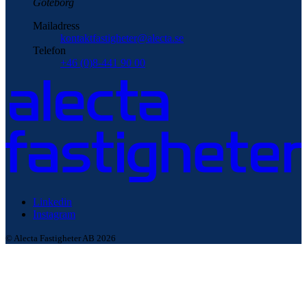
Göteborg
Mailadress
kontaktfastigheter@alecta.se
Telefon
+46 (0)8-441 90 00
Linkedin
Instagram
© Alecta Fastigheter AB 2026