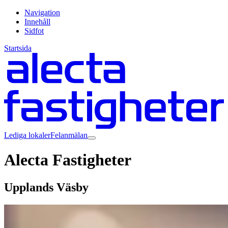
Navigation
Innehåll
Sidfot
Startsida
Lediga lokaler
Felanmälan
Alecta Fastigheter
Upplands Väsby