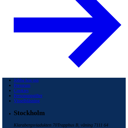
Jobba hos oss
Pressrum
Cookies
Personuppgifter
Visselblåsning
Stockholm
Klarabergsviadukten 70
Trapphus B, våning 7
111 64