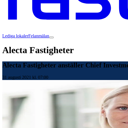
Lediga lokaler
Felanmälan
Alecta Fastigheter
Alecta Fastigheter anställer Chief Investm
31 augusti 2021 kl. 07:00