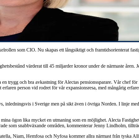
rollen som CIO. Nu skapas ett långsiktigt och framtidsorienterat fastig
fastighetsbestånd värderat till 45 miljarder kronor under de närmaste år
 en trygg och bra avkastning för Alectas pensionssparare. Vår chef för i
t erfaren person vid rodret för vår expansionsresa, med mångårig erfar
, inledningsvis i Sverige men på sikt även i övriga Norden. I linje med
 mina ögon lika mycket en utmaning som en möjlighet. Alecta Fastigheter
tablerade som snabbväxande områden, kommenterar Jenny Lindholm, tilltr
m Catella, Niam, Hemfosa och Nyfosa kommer allra närmast från tyska All