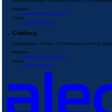
Klarabergsviadukten 70
Trapphus B, våning 7
111 64 Stockhol
Mailadress
kontaktfastigheter@alecta.se
Telefon
+46 (0)8-441 90 00
Göteborg
Hvitfeldtsplatsen 7
Våning 1
C/O Flexiwork Hovet
411 20 Göteb
Mailadress
kontaktfastigheter@alecta.se
Telefon
+46 (0)8-441 90 00