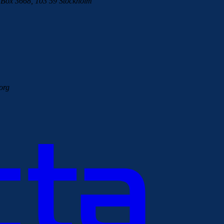
m
Box 3668, 103 59 Stockholm
org