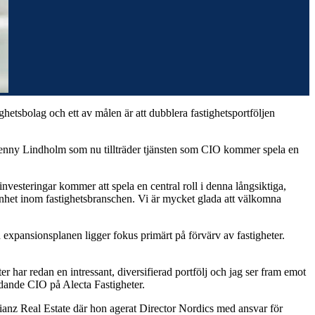
hetsbolag och ett av målen är att dubblera fastighetsportföljen
en. Jenny Lindholm som nu tillträder tjänsten som CIO kommer spela en
nvesteringar kommer att spela en central roll i denna långsiktiga,
enhet inom fastighetsbranschen. Vi är mycket glada att välkomna
 expansionsplanen ligger fokus primärt på förvärv av fastigheter.
 har redan en intressant, diversifierad portfölj och jag ser fram emot
ädande CIO på Alecta Fastigheter.
ianz Real Estate där hon agerat Director Nordics med ansvar för