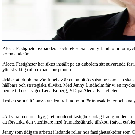
Alecta Fastigheter expanderar och rekryterar Jenny Lindholm för nyckel
kommande år.
Alecta Fastigheter har siktet inställt på att dubblera sitt nuvarande 
ytterst viktig roll i expansionsplanen.
-Målet att dubblera vårt innehav är en ambitiös satsning som ska skapa
hållbara och strategiska tillväxt. Med Jenny Lindholm får vi en mycke
henne till oss , säger Lena Boberg, VD på Alecta Fastigheter.
I rollen som CIO ansvarar Jenny Lindholm för transaktioner och analys
-Att vara med och bygga ett modernt fastighetsbolag från grunden är i
att förstärka den ytterligare med framtidssäkrade tillskott i såväl e
Jenny som tidigare arbetat i ledande roller hos fastighetsaktörer so