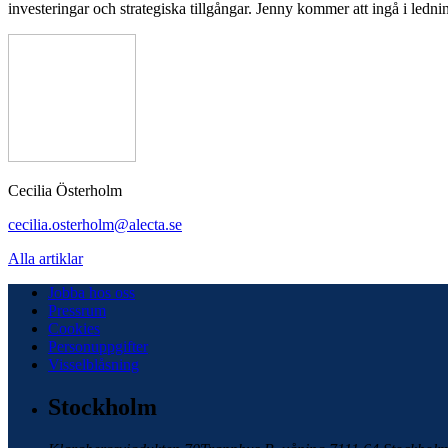
investeringar och strategiska tillgångar. Jenny kommer att ingå i ledni
Cecilia Österholm
cecilia.osterholm@alecta.se
Alla artiklar
Jobba hos oss
Pressrum
Cookies
Personuppgifter
Visselblåsning
Stockholm