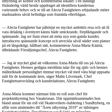
uthyrning av kontor och kommersiella lokaler. I en ständigt
föränderlig värld består uppdraget att identifiera kundernas
varierande behov och se till att Alecta Fastigheters erbjudande möter
marknadens såväl befintliga som framtida efterfrågan.
— Alecta Fastigheter har påbörjat en mycket ambitiös resa och att få
vara delaktig i äventyret känns både smickrande, förpliktigande och
spännande. Jag ser fram emot att möta nya som gamla kunder,
introducera spännande koncept och utveckla såväl städer som platser
på ett långsiktigt, hållbart sätt, kommenterar Anna-Maria Kääriä,
tillträdande Försäljningschef, Alecta Fastigheter.
— Jag är mycket glad att välkomna Anna-Maria till oss på Alecta
Fastigheter. Hennes gedigna meritlista talar för sig själv och hennes
målinriktade personlighet rimmar mycket väl med våra högt uppsatta
mål för de kommande åren, säger Malin Lövemark, Chef
Fastighetsutveckling och kundrelationer, Alecta Fastigheter.
Anna-Maria kommer närmast från en roll som chef för
projektuthyrning hos Vasakronan. Där uppmärksammades hon
bland annat för sin roll vid Skatteverkets etablering i Sundbyberg, en
affär som utnämndes till ”Årets uthyrning 2019” av tidningen
Fastighetsvärlden. Dessförinnan var Kääriä en mångårig