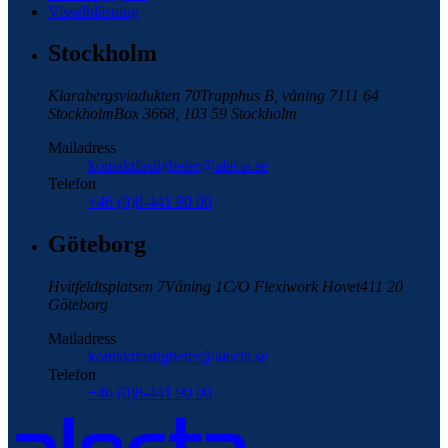
Visselblåsning
Stockholm
Klarabergsviadukten 70
Trapphus B, våning 7
111 64
Stockholm
Box 3668, 103 59 Stockholm
Mailadress
kontaktfastigheter@alecta.se
Telefon
+46 (0)8-441 90 00
Göteborg
Hvitfeldtsplatsen 7
Våning 1
C/O Flexiwork Hovet
411 20
Göteborg
Mailadress
kontaktfastigheter@alecta.se
Telefon
+46 (0)8-441 90 00