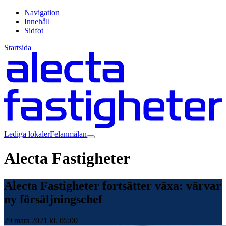
Navigation
Innehåll
Sidfot
Startsida
Lediga lokaler
Felanmälan
Alecta Fastigheter
Alecta Fastigheter fortsätter växa: värvar
ny försäljningschef
29 mars 2021 kl. 05:00