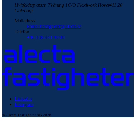
Hvitfeldtsplatsen 7
Våning 1
C/O Flexiwork Hovet
411 20
Göteborg
Mailadress
kontaktfastigheter@alecta.se
Telefon
+46 (0)8-441 90 00
Linkedin
Instagram
© Alecta Fastigheter AB 2026