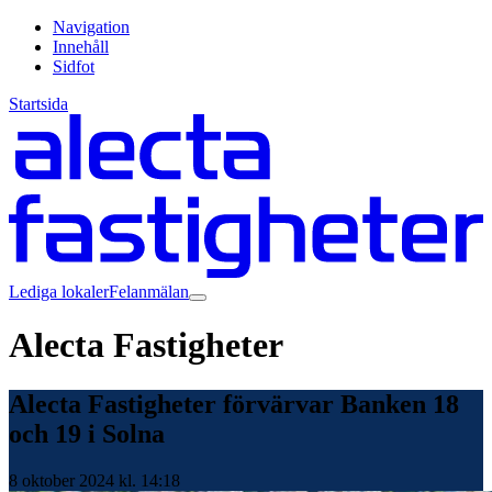
Navigation
Innehåll
Sidfot
Startsida
Lediga lokaler
Felanmälan
Alecta Fastigheter
Alecta Fastigheter förvärvar Banken 18
och 19 i Solna
8 oktober 2024 kl. 14:18