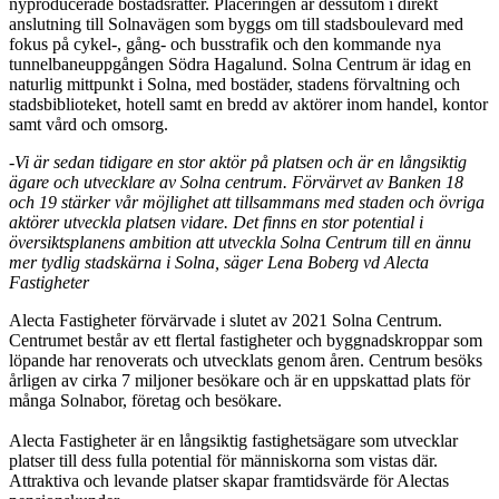
nyproducerade bostadsrätter. Placeringen är dessutom i direkt
anslutning till Solnavägen som byggs om till stadsboulevard med
fokus på cykel-, gång- och busstrafik och den kommande nya
tunnelbaneuppgången Södra Hagalund. Solna Centrum är idag en
naturlig mittpunkt i Solna, med bostäder, stadens förvaltning och
stadsbiblioteket, hotell samt en bredd av aktörer inom handel, kontor
samt vård och omsorg.
-Vi är sedan tidigare en stor aktör på platsen och är en långsiktig
ägare och utvecklare av Solna centrum. Förvärvet av Banken 18
och 19 stärker vår möjlighet att tillsammans med staden och övriga
aktörer utveckla platsen vidare. Det finns en stor potential i
översiktsplanens ambition att utveckla Solna Centrum till en ännu
mer tydlig stadskärna i Solna, säger Lena Boberg vd Alecta
Fastigheter
Alecta Fastigheter förvärvade i slutet av 2021 Solna Centrum.
Centrumet består av ett flertal fastigheter och byggnadskroppar som
löpande har renoverats och utvecklats genom åren. Centrum besöks
årligen av cirka 7 miljoner besökare och är en uppskattad plats för
många Solnabor, företag och besökare.
Alecta Fastigheter är en långsiktig fastighetsägare som utvecklar
platser till dess fulla potential för människorna som vistas där.
Attraktiva och levande platser skapar framtidsvärde för Alectas