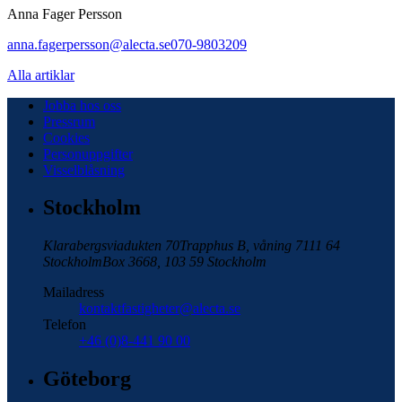
Anna Fager Persson
anna.fagerpersson@alecta.se
070-9803209
Alla artiklar
Jobba hos oss
Pressrum
Cookies
Personuppgifter
Visselblåsning
Stockholm
Klarabergsviadukten 70
Trapphus B, våning 7
111 64
Stockholm
Box 3668, 103 59 Stockholm
Mailadress
kontaktfastigheter@alecta.se
Telefon
+46 (0)8-441 90 00
Göteborg