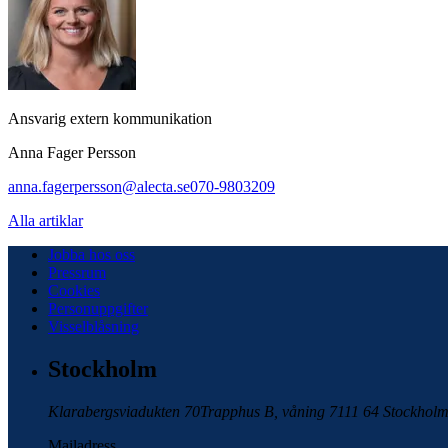
Ansvarig extern kommunikation
Anna Fager Persson
anna.fagerpersson@alecta.se
070-9803209
Alla artiklar
Jobba hos oss
Pressrum
Cookies
Personuppgifter
Visselblåsning
Stockholm
Klarabergsviadukten 70
Trapphus B, våning 7
111 64 Stockhol
Mailadress