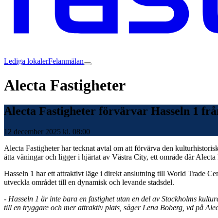
Lediga lokaler
Felanmälan
Alecta Fastigheter
Alecta Fastigheter förvärvar Hasseln 1 fr
12 december 2025 kl. 08:00
Alecta Fastigheter har tecknat avtal om att förvärva den kulturhistor
åtta våningar och ligger i hjärtat av Västra City, ett område där Alecta
Hasseln 1 har ett attraktivt läge i direkt anslutning till World Trade C
utveckla området till en dynamisk och levande stadsdel.
- Hasseln 1 är inte bara en fastighet utan en del av Stockholms kultu
till en tryggare och mer attraktiv plats, säger Lena Boberg, vd på Alec