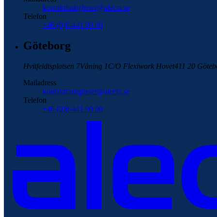
kontaktfastigheter@alecta.se
Telefon
+46 (0)8-441 90 00
Göteborg
Hvitfeldtsplatsen 7
Våning 1
C/O Flexiwork Hovet
411 20 Göteb
Mailadress
kontaktfastigheter@alecta.se
Telefon
+46 (0)8-441 90 00