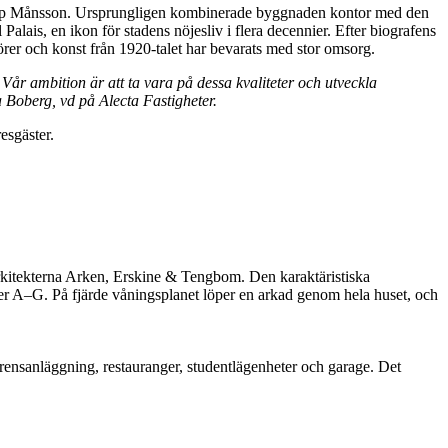
ilip Månsson. Ursprungligen kombinerade byggnaden kontor med den
ais, en ikon för stadens nöjesliv i flera decennier. Efter biografens
rer och konst från 1920-talet har bevarats med stor omsorg.
Vår ambition är att ta vara på dessa kvaliteter och utveckla
a Boberg, vd på Alecta Fastigheter.
esgäster.
arkitekterna Arken, Erskine & Tengbom. Den karaktäristiska
oner A–G. På fjärde våningsplanet löper en arkad genom hela huset, och
rensanläggning, restauranger, studentlägenheter och garage. Det