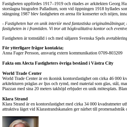
Fastigheten uppfördes 1917–1919 och ritades av arkitekten Georg H
storslagna biografen Palladium, som vid öppningen 1918 hyllades som 
stängning 1987 blev fastigheten en arena för konserter och nöjen, in
- Fastigheten har en unik interiör med fantastiska originalmålningar,
fastigheten in i framtiden. Vi tror att högkvalitativa kontor och even
Fastigheten är tomställd i och med säljaren Svenska Spels avetablering
För ytterligare frågor kontakta;
Anna Fager Persson, ansvarig extern kommunikation 0709-803209
Fakta om Alecta Fastigheters övriga bestånd i Västra City
World Trade Center
World Trade Center är en ikonisk kontorsfastighet om cirka 46 000 k
arkitekturen präglas av ljus och rymd, med material som glas, stål, ma
Piazzan med sina 20 meters takhöjd erbjuder en unik mötesplats. Bland
Klara Strand
Klara Strand är en kontorsfastighet med cirka 34 000 kvadratmeter ut
attraktiva läget vid Klarastrandskanalen ger närhet till promenadstråk 