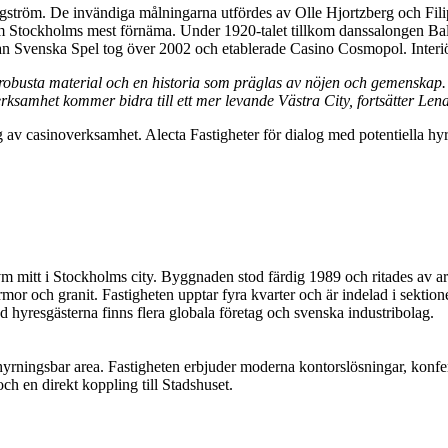
agström. De invändiga målningarna utfördes av Olle Hjortzberg och F
Stockholms mest förnäma. Under 1920-talet tillkom danssalongen Bal Pal
nan Svenska Spel tog över 2002 och etablerade Casino Cosmopol. Interiö
 robusta material och en historia som präglas av nöjen och gemenskap. 
tverksamhet kommer bidra till ett mer levande Västra City, fortsätter Len
 av casinoverksamhet. Alecta Fastigheter för dialog med potentiella hyr
vm mitt i Stockholms city. Byggnaden stod färdig 1989 och ritades av 
rmor och granit. Fastigheten upptar fyra kvarter och är indelad i sekti
 hyresgästerna finns flera globala företag och svenska industribolag.
hyrningsbar area. Fastigheten erbjuder moderna kontorslösningar, konfe
och en direkt koppling till Stadshuset.