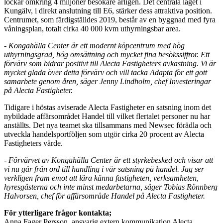
lockar omkring 4 miljoner besökare årligen. Det centrala läget i
Kungälv, i direkt anslutning till E6, stärker dess attraktiva position.
Centrumet, som färdigställdes 2019, består av en byggnad med fyra
våningsplan, totalt cirka 40 000 kvm uthyrningsbar area.
- Kongahälla Center är ett modernt köpcentrum med hög
uthyrningsgrad, hög omsättning och mycket fina besökssiffror. Ett
förvärv som bidrar positivt till Alecta Fastigheters avkastning. Vi är
mycket glada över detta förvärv och vill tacka Adapta för ett gott
samarbete genom åren, säger Jenny Lindholm, chef Investeringar
på Alecta Fastigheter.
Tidigare i höstas aviserade Alecta Fastigheter en satsning inom det
nybildade affärsområdet Handel till vilket flertalet personer nu har
anställts. Det nya teamet ska tillsammans med Newsec förädla och
utveckla handelsportföljen som utgör cirka 20 procent av Alecta
Fastigheters värde.
- Förvärvet av Kongahälla Center är ett styrkebesked och visar att
vi nu går från ord till handling i vår satsning på handel. Jag ser
verkligen fram emot att lära känna fastigheten, verksamheten,
hyresgästerna och inte minst medarbetarna, säger Tobias Rönnberg
Halvorsen, chef för affärsområde Handel på Alecta Fastigheter.
För ytterligare frågor kontakta;
Anna Fager Persson, ansvarig extern kommunikation Alecta