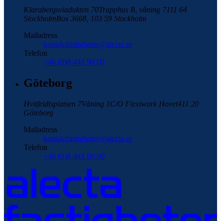
Klarabergsviadukten 70
Trapphus B, våning 7
111 64
Stockholm
Box 3668, 103 59 Stockholm
Mailadress
kontaktfastigheter@alecta.se
Telefon
+46 (0)8-441 90 00
Göteborg
Hvitfeldtsplatsen 7
Våning 1
C/O Flexiwork Hovet
411 20
Göteborg
Mailadress
kontaktfastigheter@alecta.se
Telefon
+46 (0)8-441 90 00