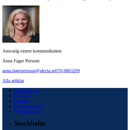
Ansvarig extern kommunikation
Anna Fager Persson
anna.fagerpersson@alecta.se
070-9803209
Alla artiklar
Jobba hos oss
Pressrum
Cookies
Personuppgifter
Visselblåsning
Stockholm