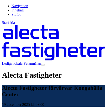
Navigation
Innehåll
Sidfot
Startsida
Lediga lokaler
Felanmälan
Alecta Fastigheter
Alecta Fastigheter förvärvar Kongahälla
Center
19 december 2025 kl. 08:00