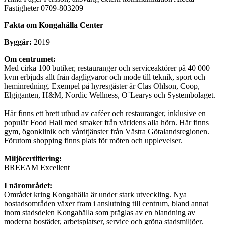
Fastigheter 0709-803209
Fakta om Kongahälla Center
Byggår:
2019
Om centrumet:
Med cirka 100 butiker, restauranger och serviceaktörer på 40 000
kvm erbjuds allt från dagligvaror och mode till teknik, sport och
heminredning. Exempel på hyresgäster är Clas Ohlson, Coop,
Elgiganten, H&M, Nordic Wellness, O´Learys och Systembolaget.
Här finns ett brett utbud av caféer och restauranger, inklusive en
populär Food Hall med smaker från världens alla hörn. Här finns
gym, ögonklinik och vårdtjänster från Västra Götalandsregionen.
Förutom shopping finns plats för möten och upplevelser.
Miljöcertifiering:
BREEAM Excellent
I närområdet:
Området kring Kongahälla är under stark utveckling. Nya
bostadsområden växer fram i anslutning till centrum, bland annat
inom stadsdelen Kongahälla som präglas av en blandning av
moderna bostäder, arbetsplatser, service och gröna stadsmiljöer.