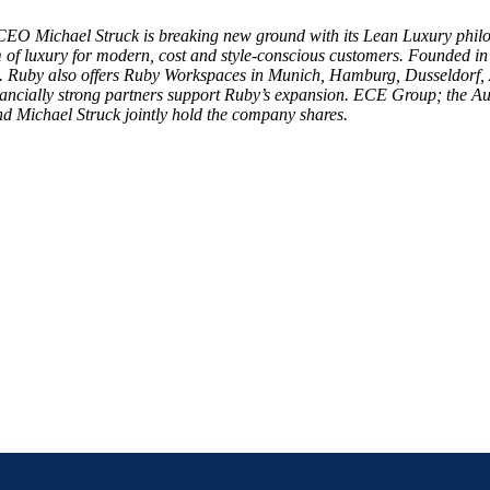
O Michael Struck is breaking new ground with its Lean Luxury philoso
m of luxury for modern, cost and style-conscious customers. Founded i
ase. Ruby also offers Ruby Workspaces in Munich, Hamburg, Dusseldorf
inancially strong partners support Ruby’s expansion. ECE Group; the A
 and Michael Struck jointly hold the company shares.