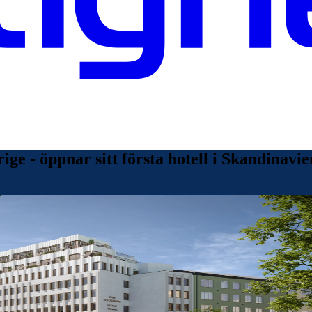
rige - öppnar sitt första hotell i Skandinav