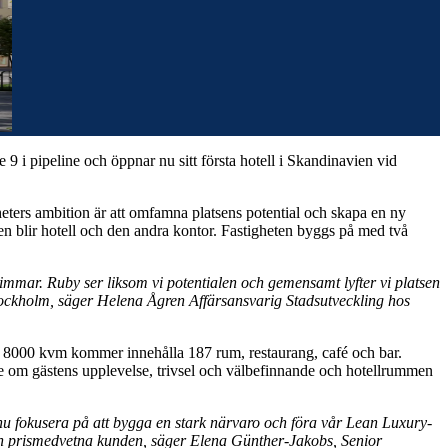
9 i pipeline och öppnar nu sitt första hotell i Skandinavien vid
heters ambition är att omfamna platsens potential och skapa en ny
 blir hotell och den andra kontor. Fastigheten byggs på med två
timmar. Ruby ser liksom vi potentialen och gemensamt lyfter vi platsen
i Stockholm, säger Helena Ågren Affärsansvarig Stadsutveckling hos
are 8000 kvm kommer innehålla 187 rum, restaurang, café och bar.
e om gästens upplevelse, trivsel och välbefinnande och hotellrummen
nu fokusera på att bygga en stark närvaro och föra vår Lean Luxury-
 och prismedvetna kunden, säger Elena Günther-Jakobs, Senior