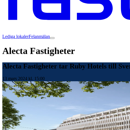
Lediga lokaler
Felanmälan
Alecta Fastigheter
Alecta Fastigheter tar Ruby Hotels till Sve
13 mars 2024 kl. 15:00