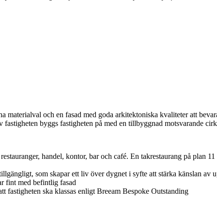
na materialval och en fasad med goda arkitektoniska kvaliteter att bev
 fastigheten byggs fastigheten på med en tillbyggnad motsvarande c
l, restauranger, handel, kontor, bar och café. En takrestaurang på pl
lgängligt, som skapar ett liv över dygnet i syfte att stärka känslan av
r fint med befintlig fasad
 att fastigheten ska klassas enligt Breeam Bespoke Outstanding