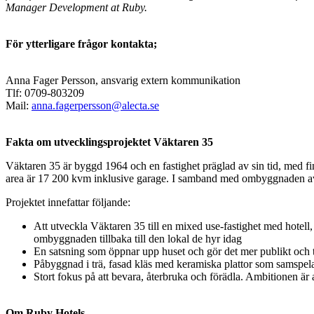
Manager Development at Ruby.
För ytterligare frågor kontakta;
Anna Fager Persson, ansvarig extern kommunikation
Tlf: 0709-803209
Mail:
anna.fagerpersson@alecta.se
Fakta om utvecklingsprojektet Väktaren 35
Väktaren 35 är byggd 1964 och en fastighet präglad av sin tid, med fi
area är 17 200 kvm inklusive garage. I samband med ombyggnaden av
Projektet innefattar följande:
Att utveckla Väktaren 35 till en mixed use-fastighet med hotel
ombyggnaden tillbaka till den lokal de hyr idag
En satsning som öppnar upp huset och gör det mer publikt och til
Påbyggnad i trä, fasad kläs med keramiska plattor som samspela
Stort fokus på att bevara, återbruka och förädla. Ambitionen är
Om Ruby Hotels