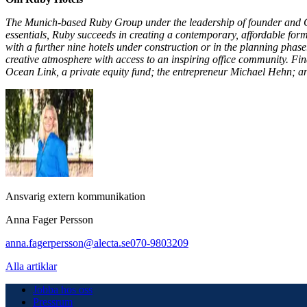
The Munich-based Ruby Group under the leadership of founder and CE
essentials, Ruby succeeds in creating a contemporary, affordable for
with a further nine hotels under construction or in the planning ph
creative atmosphere with access to an inspiring office community. F
Ocean Link, a private equity fund; the entrepreneur Michael Hehn;
Ansvarig extern kommunikation
Anna Fager Persson
anna.fagerpersson@alecta.se
070-9803209
Alla artiklar
Jobba hos oss
Pressrum