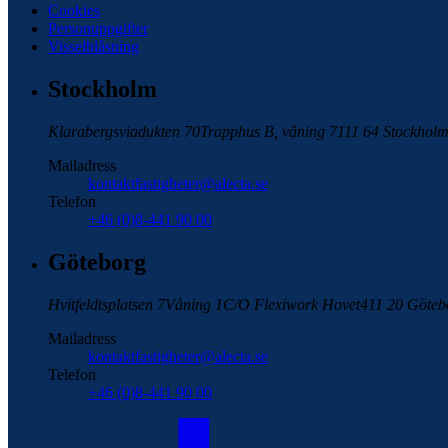
Cookies
Personuppgifter
Visselblåsning
Stockholm
Klarabergsviadukten 70
Trapphus B, våning 7
111 64 Stockhol
Mailadress
kontaktfastigheter@alecta.se
Telefon
+46 (0)8-441 90 00
Göteborg
Hvitfeldtsplatsen 7
Våning 1
C/O Flexiwork Hovet
411 20 Göteb
Mailadress
kontaktfastigheter@alecta.se
Telefon
+46 (0)8-441 90 00