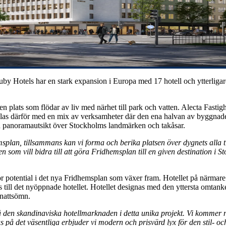
by Hotels har en stark expansion i Europa med 17 hotell och ytterligare 
 plats som flödar av liv med närhet till park och vatten. Alecta Fastig
as därför med en mix av verksamheter där den ena halvan av byggnaden
med panoramautsikt över Stockholms landmärken och takåsar.
emsplan, tillsammans kan vi forma och berika platsen över dygnets alla 
gen som vill bidra till att göra Fridhemsplan till en given destination 
stor potential i det nya Fridhemsplan som växer fram. Hotellet på närm
ill det nyöppnade hotellet. Hotellet designas med den yttersta omtank
 nattsömn.
 den skandinaviska hotellmarknaden i detta unika projekt. Vi kommer 
kus på det väsentliga erbjuder vi modern och prisvärd lyx för den stil-