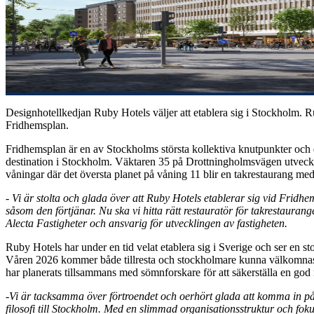
Designhotellkedjan Ruby Hotels väljer att etablera sig i Stockholm. Ru
Fridhemsplan.
Fridhemsplan är en av Stockholms största kollektiva knutpunkter och en
destination i Stockholm. Väktaren 35 på Drottningholmsvägen utveckl
våningar där det översta planet på våning 11 blir en takrestaurang 
- Vi är stolta och glada över att Ruby Hotels etablerar sig vid Fridh
såsom den förtjänar. Nu ska vi hitta rätt restauratör för takrestauran
Alecta Fastigheter och ansvarig för utvecklingen av fastigheten.
Ruby Hotels har under en tid velat etablera sig i Sverige och ser en 
Våren 2026 kommer både tillresta och stockholmare kunna välkomnas t
har planerats tillsammans med sömnforskare för att säkerställa en god
-Vi är tacksamma över förtroendet och oerhört glada att komma in på
filosofi till Stockholm. Med en slimmad organisationsstruktur och fo