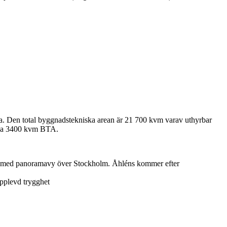
ara. Den total byggnadstekniska arean är 21 700 kvm varav uthyrbar
irka 3400 kvm BTA.
an 11 med panoramavy över Stockholm. Åhléns kommer efter
 upplevd trygghet