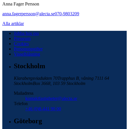
Anna Fager Persson
anna.fagerpersson@alecta.se
070-9803209
Alla artiklar
Jobba hos oss
Pressrum
Cookies
Personuppgifter
Visselblåsning
Stockholm
Klarabergsviadukten 70
Trapphus B, våning 7
111 64
Stockholm
Box 3668, 103 59 Stockholm
Mailadress
kontaktfastigheter@alecta.se
Telefon
+46 (0)8-441 90 00
Göteborg