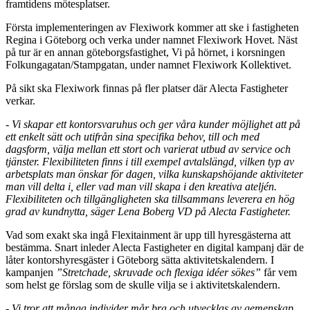
framtidens mötesplatser.
Första implementeringen av Flexiwork kommer att ske i fastigheten
Regina i Göteborg och verka under namnet Flexiwork Hovet. Näst
på tur är en annan göteborgsfastighet, Vi på hörnet, i korsningen
Folkungagatan/Stampgatan, under namnet Flexiwork Kollektivet.
På sikt ska Flexiwork finnas på fler platser där Alecta Fastigheter
verkar.
- Vi skapar ett kontorsvaruhus och ger våra kunder möjlighet att på
ett enkelt sätt och utifrån sina specifika behov, till och med
dagsform, välja mellan ett stort och varierat utbud av service och
tjänster. Flexibiliteten finns i till exempel avtalslängd, vilken typ av
arbetsplats man önskar för dagen, vilka kunskapshöjande aktiviteter
man vill delta i, eller vad man vill skapa i den kreativa ateljén.
Flexibiliteten och tillgängligheten ska tillsammans leverera en hög
grad av kundnytta, säger Lena Boberg VD på Alecta Fastigheter.
Vad som exakt ska ingå Flexitainment är upp till hyresgästerna att
bestämma. Snart inleder Alecta Fastigheter en digital kampanj där de
låter kontorshyresgäster i Göteborg sätta aktivitetskalendern. I
kampanjen
”Stretchade, skruvade och flexiga idéer sökes”
får vem
som helst ge förslag som de skulle vilja se i aktivitetskalendern.
- Vi tror att många individer mår bra och utvecklas av gemenskap