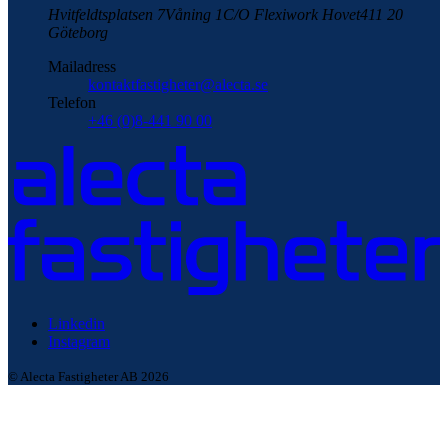
Hvitfeldtsplatsen 7
Våning 1
C/O Flexiwork Hovet
411 20
Göteborg
Mailadress
kontaktfastigheter@alecta.se
Telefon
+46 (0)8-441 90 00
Linkedin
Instagram
© Alecta Fastigheter AB 2026