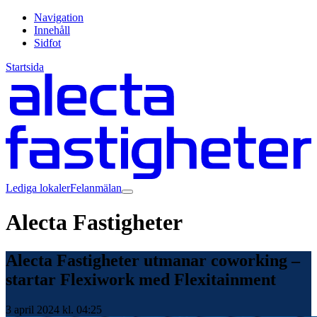
Navigation
Innehåll
Sidfot
Startsida
Lediga lokaler
Felanmälan
Alecta Fastigheter
Alecta Fastigheter utmanar coworking –
startar Flexiwork med Flexitainment
3 april 2024 kl. 04:25