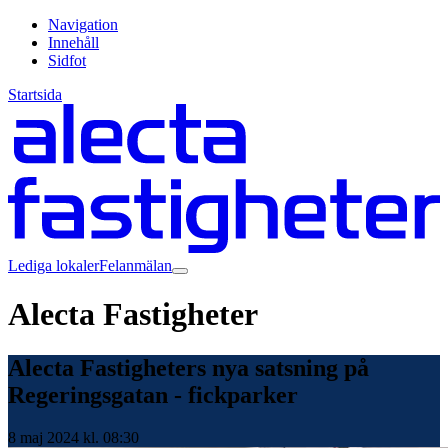
Navigation
Innehåll
Sidfot
Startsida
Lediga lokaler
Felanmälan
Alecta Fastigheter
Alecta Fastigheters nya satsning på
Regeringsgatan - fickparker
8 maj 2024 kl. 08:30