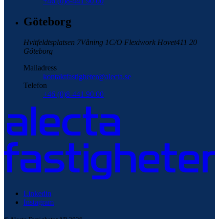
+46 (0)8-441 90 00
Göteborg
Hvitfeldtsplatsen 7
Våning 1
C/O Flexiwork Hovet
411 20
Göteborg
Mailadress
kontaktfastigheter@alecta.se
Telefon
+46 (0)8-441 90 00
Linkedin
Instagram