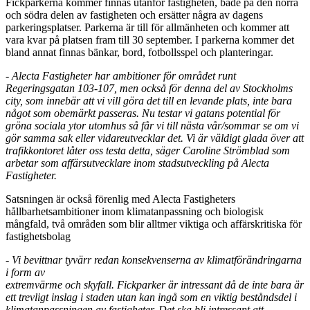
Fickparkerna kommer finnas utanför fastigheten, både på den norra
och södra delen av fastigheten och ersätter några av dagens
parkeringsplatser. Parkerna är till för allmänheten och kommer att
vara kvar på platsen fram till 30 september. I parkerna kommer det
bland annat finnas bänkar, bord, fotbollsspel och planteringar.
- Alecta Fastigheter har ambitioner för området runt
Regeringsgatan 103-107, men också för denna del av Stockholms
city, som innebär att vi vill göra det till en levande plats, inte bara
något som obemärkt passeras. Nu testar vi gatans potential för
gröna sociala ytor utomhus så får vi till nästa vår/sommar se om vi
gör samma sak eller vidareutvecklar det. Vi är väldigt glada över att
trafikkontoret låter oss testa detta, säger Caroline Strömblad som
arbetar som affärsutvecklare inom stadsutveckling på Alecta
Fastigheter.
Satsningen är också förenlig med Alecta Fastigheters
hållbarhetsambitioner inom klimatanpassning och biologisk
mångfald, två områden som blir alltmer viktiga och affärskritiska för
fastighetsbolag
- Vi bevittnar tyvärr redan konsekvenserna av klimatförändringarna
i form av
extremvärme och skyfall. Fickparker är intressant då de inte bara är
ett trevligt inslag i staden utan kan ingå som en viktig beståndsdel i
klimatanpassningen av fastigheter. Det ska bli intressant att