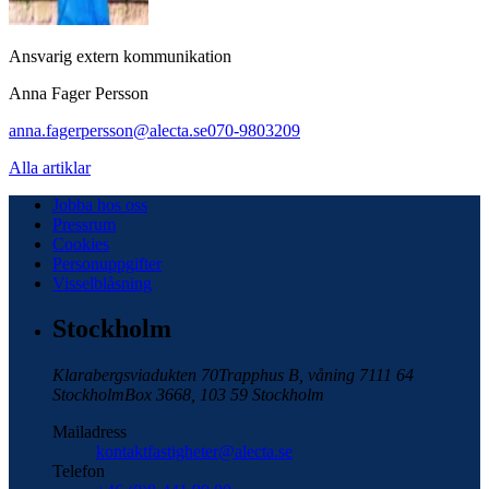
Ansvarig extern kommunikation
Anna Fager Persson
anna.fagerpersson@alecta.se
070-9803209
Alla artiklar
Jobba hos oss
Pressrum
Cookies
Personuppgifter
Visselblåsning
Stockholm
Klarabergsviadukten 70
Trapphus B, våning 7
111 64
Stockholm
Box 3668, 103 59 Stockholm
Mailadress
kontaktfastigheter@alecta.se
Telefon