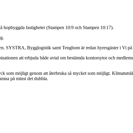
 två hopbyggda fastigheter (Stampen 10:9 och Stampen 10:17).
org.
ingen. SYSTRA, Bygglogistik samt Tengbom är redan hyresgäster i Vi p
binationen att erbjuda både avtal om bestämda kontorsytor och medle
ryck som möjligt genom att återbruka så mycket som möjligt. Klimatutslä
hamna på minst det dubbla.