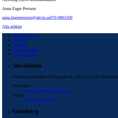
Anna Fager Persson
anna.fagerpersson@alecta.se
070-9803209
Alla artiklar
Jobba hos oss
Pressrum
Cookies
Personuppgifter
Visselblåsning
Stockholm
Klarabergsviadukten 70
Trapphus B, våning 7
111 64 Stockhol
Mailadress
kontaktfastigheter@alecta.se
Telefon
+46 (0)8-441 90 00
Göteborg