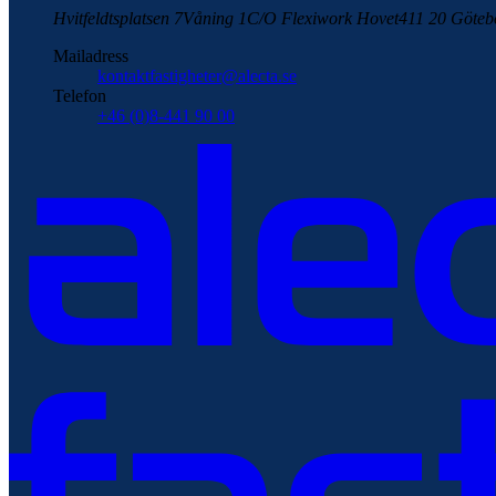
Hvitfeldtsplatsen 7
Våning 1
C/O Flexiwork Hovet
411 20 Göteb
Mailadress
kontaktfastigheter@alecta.se
Telefon
+46 (0)8-441 90 00