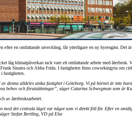
 efter en omfattande utveckling, får ytterligare en ny hyresgäst. Det är
cket låg klimatpåverkan tack vare ett omfattande arbete med återbruk. Va
av Frank Sinatra och Abba Frida. I fastigheten finns coworkingyta om ci
an i fastigheten.
l av denna alldeles unika fastighet i Göteborg. Vi på hörnet är inte bar
 egna behov och förutsättningar”, säger Catarina Schwegman som är Ku
ch av återbruksarbetet.
ed det centrala läget var något som vi direkt föll för. Efter en smidig
", säger Stefan Bertling, VD på Else