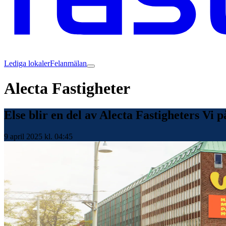
Lediga lokaler
Felanmälan
Alecta Fastigheter
Else blir en del av Alecta Fastigheters Vi 
9 april 2025 kl. 04:45