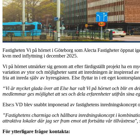
Fastigheten Vi på hörnet i Göteborg som Alecta Fastigheter öppnat igen
kvm med inflyttning i december 2025.
Vi på hörnet utmärker sig genom att efter färdigställt projekt ha en my
variation av ytor och möjligheter samt att inredningen är inspirerad 
fria att inreda själv av hyresgästen. Else flyttar in i ett eget kontorspl
“Vi är mycket glada över att Else har valt Vi på hörnet och blir en de
medlemmar ges möjlighet att ses och dela erfarenheter utifrån sina
Else:s VD blev snabbt imponerad av fastighetens inredningskoncept o
”Fastighetens charmiga och hållbara inredningskoncept i kombination m
attraktiva lokaler där jag ser fram emot att fortsätta vår tillväxtresa
För ytterligare frågor kontakta: