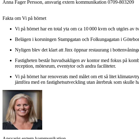
Anna Fager Persson, ansvarig extern kommunikation 0709-803209
Fakta om Vi på hörnet
Vi på hörnet har en total yta om ca 10 000 kvm och utgörs av
Belägen i korsningen Stampgatan och Folkungagatan i Göteb
Nyligen blev det klart att Jinx öppnar restaurang i bottenvån
Fastigheten består huvudsakligen av kontor med fokus på kom
reception, mötesrum, eventytor och andra faciliteter.
Vi på hörnet har renoverats med målet om ett så litet klimatavt
jämföra med en fastighetsutveckling utan återbruk som skulle 
Ansvarig extern kommunikation