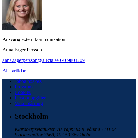
Ansvarig extern kommunikation
Anna Fager Persson
anna.fagerpersson@alecta.se
070-9803209
Alla artiklar
Jobba hos oss
Pressrum
Cookies
Personuppgifter
Visselblåsning
Stockholm
Klarabergsviadukten 70
Trapphus B, våning 7
111 64
Stockholm
Box 3668, 103 59 Stockholm