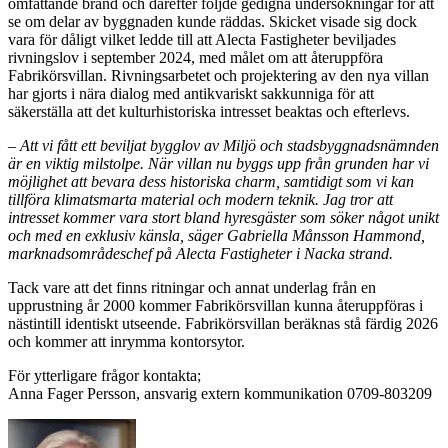
omfattande brand och därefter följde gedigna undersökningar för att
se om delar av byggnaden kunde räddas. Skicket visade sig dock
vara för dåligt vilket ledde till att Alecta Fastigheter beviljades
rivningslov i september 2024, med målet om att återuppföra
Fabrikörsvillan. Rivningsarbetet och projektering av den nya villan
har gjorts i nära dialog med antikvariskt sakkunniga för att
säkerställa att det kulturhistoriska intresset beaktas och efterlevs.
– Att vi fått ett beviljat bygglov av Miljö och stadsbyggnadsnämnden
är en viktig milstolpe. När villan nu byggs upp från grunden har vi
möjlighet att bevara dess historiska charm, samtidigt som vi kan
tillföra klimatsmarta material och modern teknik. Jag tror att
intresset kommer vara stort bland hyresgäster som söker något unikt
och med en exklusiv känsla, säger Gabriella Månsson Hammond,
marknadsområdeschef på Alecta Fastigheter i Nacka strand.
Tack vare att det finns ritningar och annat underlag från en
upprustning år 2000 kommer Fabrikörsvillan kunna återuppföras i
nästintill identiskt utseende. Fabrikörsvillan beräknas stå färdig 2026
och kommer att inrymma kontorsytor.
För ytterligare frågor kontakta;
Anna Fager Persson, ansvarig extern kommunikation 0709-803209