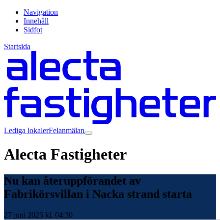
Navigation
Innehåll
Sidfot
Startsida
Lediga lokaler
Felanmälan
Alecta Fastigheter
Nu kan återuppförandet av
Fabrikörsvillan i Nacka strand starta
27 juni 2025 kl. 04:30