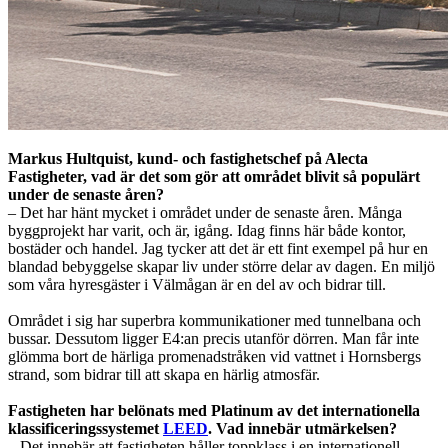
Markus Hultquist, kund- och fastighetschef på Alecta
Fastigheter, vad är det som gör att området blivit så populärt
under de senaste åren?
– Det har hänt mycket i området under de senaste åren. Många
byggprojekt har varit, och är, igång. Idag finns här både kontor,
bostäder och handel. Jag tycker att det är ett fint exempel på hur en
blandad bebyggelse skapar liv under större delar av dagen. En miljö
som våra hyresgäster i Välmågan är en del av och bidrar till.
Området i sig har superbra kommunikationer med tunnelbana och
bussar. Dessutom ligger E4:an precis utanför dörren. Man får inte
glömma bort de härliga promenadstråken vid vattnet i Hornsbergs
strand, som bidrar till att skapa en härlig atmosfär.
Fastigheten har belönats med Platinum av det internationella
klassificeringssystemet
LEED
. Vad innebär utmärkelsen?
– Det innebär att fastigheten håller toppklass i en internationell