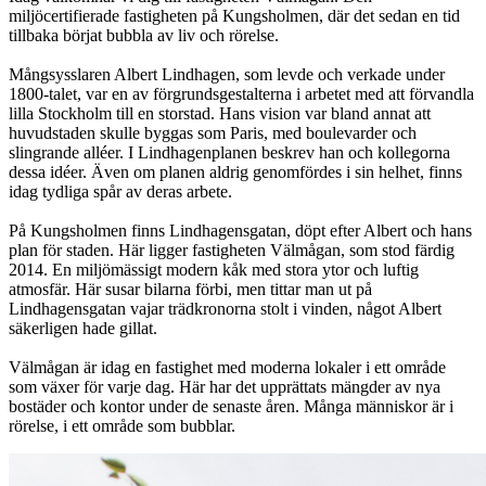
miljöcertifierade fastigheten på Kungsholmen, där det sedan en tid
tillbaka börjat bubbla av liv och rörelse.
Mångsysslaren Albert Lindhagen, som levde och verkade under
1800-talet, var en av förgrundsgestalterna i arbetet med att förvandla
lilla Stockholm till en storstad. Hans vision var bland annat att
huvudstaden skulle byggas som Paris, med boulevarder och
slingrande alléer. I Lindhagenplanen beskrev han och kollegorna
dessa idéer. Även om planen aldrig genomfördes i sin helhet, finns
idag tydliga spår av deras arbete.
På Kungsholmen finns Lindhagensgatan, döpt efter Albert och hans
plan för staden. Här ligger fastigheten Välmågan, som stod färdig
2014. En miljömässigt modern kåk med stora ytor och luftig
atmosfär. Här susar bilarna förbi, men tittar man ut på
Lindhagensgatan vajar trädkronorna stolt i vinden, något Albert
säkerligen hade gillat.
Välmågan är idag en fastighet med moderna lokaler i ett område
som växer för varje dag. Här har det upprättats mängder av nya
bostäder och kontor under de senaste åren. Många människor är i
rörelse, i ett område som bubblar.