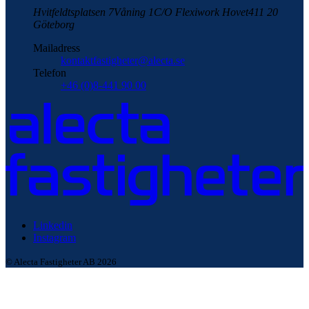
Hvitfeldtsplatsen 7
Våning 1
C/O Flexiwork Hovet
411 20
Göteborg
Mailadress
kontaktfastigheter@alecta.se
Telefon
+46 (0)8-441 90 00
Linkedin
Instagram
© Alecta Fastigheter AB 2026