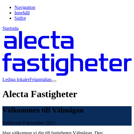
Navigation
Innehåll
Sidfot
Startsida
Lediga lokaler
Felanmälan
Alecta Fastigheter
Välkommen till Välmågan
Publicerat
8 december 2023
Idag välkomnar vi dig till fastigheten Välmågan. Den