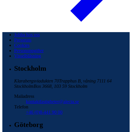
Jobba hos oss
Pressrum
Cookies
Personuppgifter
Visselblåsning
Stockholm
Klarabergsviadukten 70
Trapphus B, våning 7
111 64
Stockholm
Box 3668, 103 59 Stockholm
Mailadress
kontaktfastigheter@alecta.se
Telefon
+46 (0)8-441 90 00
Göteborg