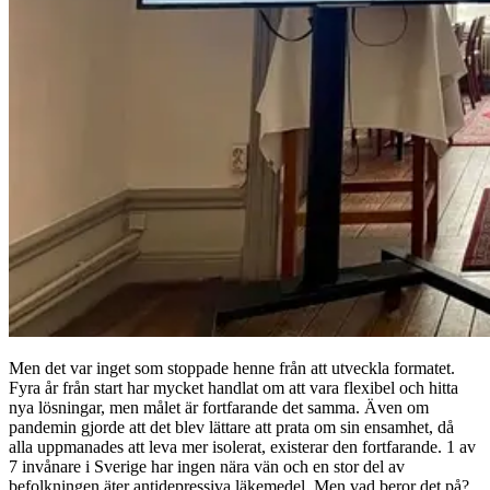
Men det var inget som stoppade henne från att utveckla formatet.
Fyra år från start har mycket handlat om att vara flexibel och hitta
nya lösningar, men målet är fortfarande det samma. Även om
pandemin gjorde att det blev lättare att prata om sin ensamhet, då
alla uppmanades att leva mer isolerat, existerar den fortfarande. 1 av
7 invånare i Sverige har ingen nära vän och en stor del av
befolkningen äter antidepressiva läkemedel. Men vad beror det på?