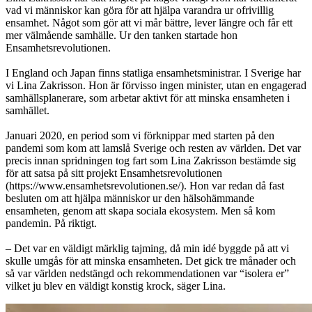
vad vi människor kan göra för att hjälpa varandra ur ofrivillig
ensamhet. Något som gör att vi mår bättre, lever längre och får ett
mer välmående samhälle. Ur den tanken startade hon
Ensamhetsrevolutionen.
I England och Japan finns statliga ensamhetsministrar. I Sverige har
vi Lina Zakrisson. Hon är förvisso ingen minister, utan en engagerad
samhällsplanerare, som arbetar aktivt för att minska ensamheten i
samhället.
Januari 2020, en period som vi förknippar med starten på den
pandemi som kom att lamslå Sverige och resten av världen. Det var
precis innan spridningen tog fart som Lina Zakrisson bestämde sig
för att satsa på sitt projekt Ensamhetsrevolutionen
(https://www.ensamhetsrevolutionen.se/). Hon var redan då fast
besluten om att hjälpa människor ur den hälsohämmande
ensamheten, genom att skapa sociala ekosystem. Men så kom
pandemin. På riktigt.
– Det var en väldigt märklig tajming, då min idé byggde på att vi
skulle umgås för att minska ensamheten. Det gick tre månader och
så var världen nedstängd och rekommendationen var “isolera er”
vilket ju blev en väldigt konstig krock, säger Lina.