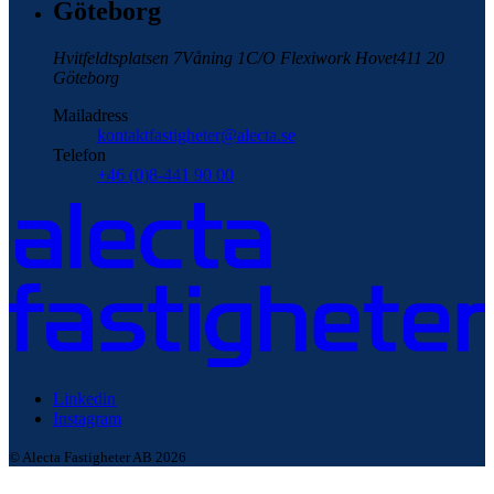
Göteborg
Hvitfeldtsplatsen 7
Våning 1
C/O Flexiwork Hovet
411 20
Göteborg
Mailadress
kontaktfastigheter@alecta.se
Telefon
+46 (0)8-441 90 00
Linkedin
Instagram
© Alecta Fastigheter AB 2026