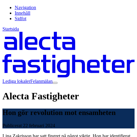
Navigation
Innehåll
Sidfot
Startsida
Lediga lokaler
Felanmälan
Alecta Fastigheter
Hon gör revolution mot ensamheten
Publicerat
22 februari 2024
Lina Zakrisson har satt fingret på något viktig. Hon har identifierat