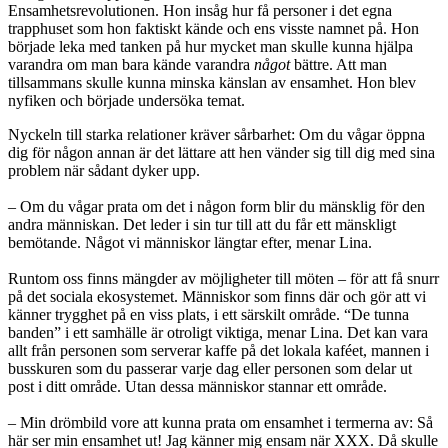
Ensamhetsrevolutionen. Hon insåg hur få personer i det egna
trapphuset som hon faktiskt kände och ens visste namnet på. Hon
började leka med tanken på hur mycket man skulle kunna hjälpa
varandra om man bara kände varandra
något
bättre. Att man
tillsammans skulle kunna minska känslan av ensamhet. Hon blev
nyfiken och började undersöka temat.
Nyckeln till starka relationer kräver sårbarhet: Om du vågar öppna
dig för någon annan är det lättare att hen vänder sig till dig med sina
problem när sådant dyker upp.
– Om du vågar prata om det i någon form blir du mänsklig för den
andra människan. Det leder i sin tur till att du får ett mänskligt
bemötande. Något vi människor längtar efter, menar Lina.
Runtom oss finns mängder av möjligheter till möten – för att få snurr
på det sociala ekosystemet. Människor som finns där och gör att vi
känner trygghet på en viss plats, i ett särskilt område. “De tunna
banden” i ett samhälle är otroligt viktiga, menar Lina. Det kan vara
allt från personen som serverar kaffe på det lokala kaféet, mannen i
busskuren som du passerar varje dag eller personen som delar ut
post i ditt område. Utan dessa människor stannar ett område.
– Min drömbild vore att kunna prata om ensamhet i termerna av: Så
här ser min ensamhet ut! Jag känner mig ensam när XXX. Då skulle