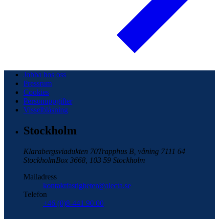
Jobba hos oss
Pressrum
Cookies
Personuppgifter
Visselblåsning
Stockholm
Klarabergsviadukten 70
Trapphus B, våning 7
111 64
Stockholm
Box 3668, 103 59 Stockholm
Mailadress
kontaktfastigheter@alecta.se
Telefon
+46 (0)8-441 90 00