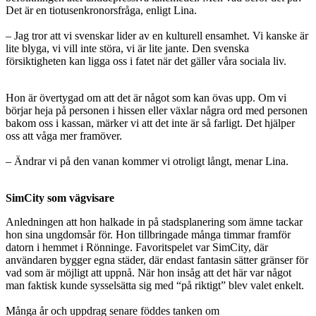
Det är en tiotusenkronorsfråga, enligt Lina.
– Jag tror att vi svenskar lider av en kulturell ensamhet. Vi kanske är
lite blyga, vi vill inte störa, vi är lite jante. Den svenska
försiktigheten kan ligga oss i fatet när det gäller våra sociala liv.
Hon är övertygad om att det är något som kan övas upp. Om vi
börjar heja på personen i hissen eller växlar några ord med personen
bakom oss i kassan, märker vi att det inte är så farligt. Det hjälper
oss att våga mer framöver.
– Ändrar vi på den vanan kommer vi otroligt långt, menar Lina.
SimCity som vägvisare
Anledningen att hon halkade in på stadsplanering som ämne tackar
hon sina ungdomsår för. Hon tillbringade många timmar framför
datorn i hemmet i Rönninge. Favoritspelet var SimCity, där
användaren bygger egna städer, där endast fantasin sätter gränser för
vad som är möjligt att uppnå. När hon insåg att det här var något
man faktisk kunde sysselsätta sig med “på riktigt” blev valet enkelt.
Många år och uppdrag senare föddes tanken om