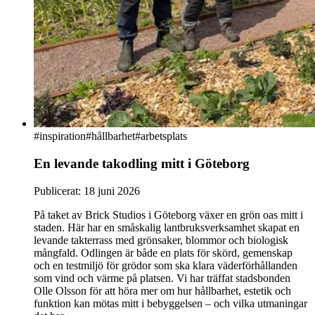
#
inspiration
#hållbarhet
#arbetsplats
En levande takodling mitt i Göteborg
Publicerat:
18 juni 2026
På taket av Brick Studios i Göteborg växer en grön oas mitt i
staden. Här har en småskalig lantbruksverksamhet skapat en
levande takterrass med grönsaker, blommor och biologisk
mångfald. Odlingen är både en plats för skörd, gemenskap
och en testmiljö för grödor som ska klara väderförhållanden
som vind och värme på platsen. Vi har träffat stadsbonden
Olle Olsson för att höra mer om hur hållbarhet, estetik och
funktion kan mötas mitt i bebyggelsen – och vilka utmaningar