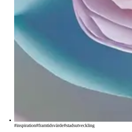
#
inspiration
#framtidsvärde
#stadsutveckling