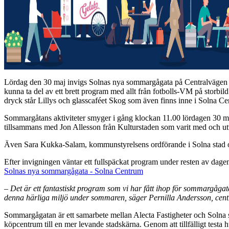
Lördag den 30 maj invigs Solnas nya sommargågata på Centralvägen vid
kunna ta del av ett brett program med allt från fotbolls-VM på storbil
dryck står Lillys och glasscaféet Skog som även finns inne i Solna Ce
Sommargåtans aktiviteter smyger i gång klockan 11.00 lördagen 30 ma
tillsammans med Jon Allesson från Kulturstaden som varit med och u
Även Sara Kukka-Salam, kommunstyrelsens ordförande i Solna stad oc
Efter invigningen väntar ett fullspäckat program under resten av dag
Solnas nya sommargågata - Solna Centrum
– Det är ett fantastiskt program som vi har fått ihop för sommargågata
denna härliga miljö under sommaren, säger Pernilla Andersson, cen
Sommargågatan är ett samarbete mellan Alecta Fastigheter och Solna 
köpcentrum till en mer levande stadskärna. Genom att tillfälligt testa