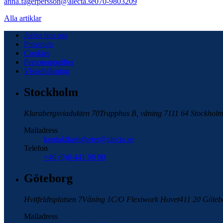
anna.fagerpersson@alecta.se
070-9803209
Alla artiklar
Jobba hos oss
Pressrum
Cookies
Personuppgifter
Visselblåsning
Stockholm
Klarabergsviadukten 70
Trapphus B, våning 7
111 64 Stockhol
Mailadress
kontaktfastigheter@alecta.se
Telefon
+46 (0)8-441 90 00
Göteborg
Hvitfeldtsplatsen 7
Våning 1
C/O Flexiwork Hovet
411 20 Göteb
Mailadress