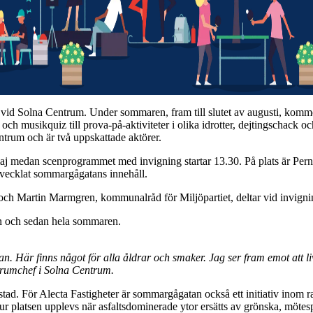
 Solna Centrum. Under sommaren, fram till slutet av augusti, kommer g
d och musikquiz till prova-på-aktiviteter i olika idrotter, dejtingschack
ntrum och är två uppskattade aktörer.
j medan scenprogrammet med invigning startar 13.30. På plats är Perni
tvecklat sommargågatans innehåll.
h Martin Marmgren, kommunalråd för Miljöpartiet, deltar vid invigni
en och sedan hela sommaren.
n. Här finns något för alla åldrar och smaker. Jag ser fram emot att liv
trumchef i Solna Centrum.
stad. För Alecta Fastigheter är sommargågatan också ett initiativ ino
 hur platsen upplevs när asfaltsdominerade ytor ersätts av grönska, möte