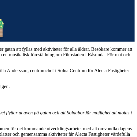
atan att fyllas med aktiviteter för alla åldrar. Besökare kommer att
 och en musikalisk föreställning om Filmstaden i Råsunda. För mat och
lla Andersson, centrumchef i Solna Centrum för Alecta Fastigheter
ngen.
et flyttar ut även på gatan och att Solnabor får möjlighet att mötas i
m ramen för det kommande utvecklingsarbetet med att omvandla dagens
splatser och gemensamma aktiviteter får Alecta Fastigheter värdefulla