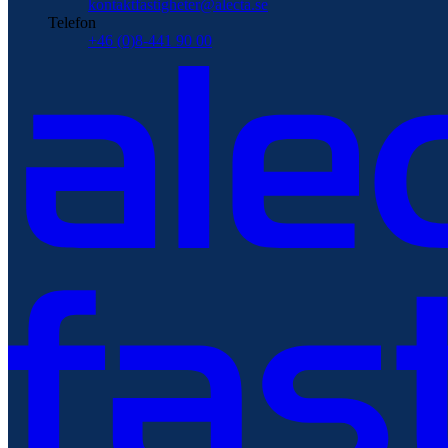
kontaktfastigheter@alecta.se
Telefon
+46 (0)8-441 90 00