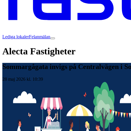
Lediga lokaler
Felanmälan
Alecta Fastigheter
Sommargågata invigs på Centralvägen i S
28 maj 2026 kl. 10:39