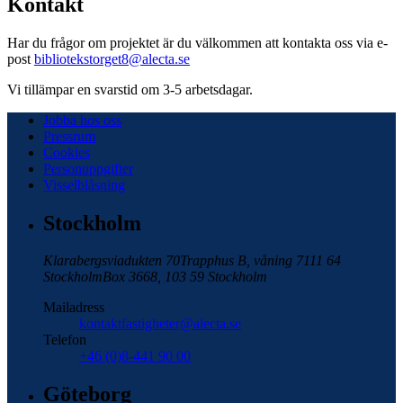
Kontakt
Har du frågor om projektet är du välkommen att kontakta oss via e-
post
bibliotekstorget8@alecta.se
Vi tillämpar en svarstid om 3-5 arbetsdagar.
Jobba hos oss
Pressrum
Cookies
Personuppgifter
Visselblåsning
Stockholm
Klarabergsviadukten 70
Trapphus B, våning 7
111 64
Stockholm
Box 3668, 103 59 Stockholm
Mailadress
kontaktfastigheter@alecta.se
Telefon
+46 (0)8-441 90 00
Göteborg