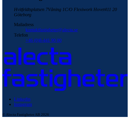
Hvitfeldtsplatsen 7
Våning 1
C/O Flexiwork Hovet
411 20
Göteborg
Mailadress
kontaktfastigheter@alecta.se
Telefon
+46 (0)8-441 90 00
Linkedin
Instagram
© Alecta Fastigheter AB 2026