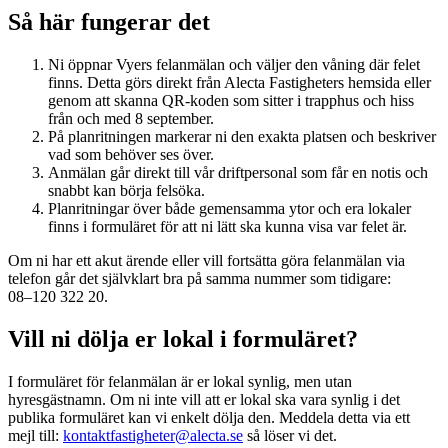
Så här fungerar det
Ni öppnar Vyers felanmälan och väljer den våning där felet
finns. Detta görs direkt från Alecta Fastigheters hemsida eller
genom att skanna QR-koden som sitter i trapphus och hiss
från och med 8 september.
På planritningen markerar ni den exakta platsen och beskriver
vad som behöver ses över.
Anmälan går direkt till vår driftpersonal som får en notis och
snabbt kan börja felsöka.
Planritningar över både gemensamma ytor och era lokaler
finns i formuläret för att ni lätt ska kunna visa var felet är.
Om ni har ett akut ärende eller vill fortsätta göra felanmälan via
telefon går det självklart bra på samma nummer som tidigare:
08–120 322 20.
Vill ni dölja er lokal i formuläret?
I formuläret för felanmälan är er lokal synlig, men utan
hyresgästnamn. Om ni inte vill att er lokal ska vara synlig i det
publika formuläret kan vi enkelt dölja den. Meddela detta via ett
mejl till:
kontaktfastigheter@alecta.se
så löser vi det.