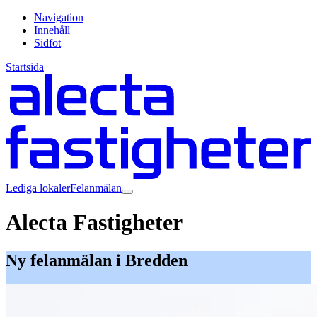
Navigation
Innehåll
Sidfot
Startsida
Lediga lokaler
Felanmälan
Alecta Fastigheter
Ny felanmälan i Bredden