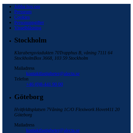
Jobba hos oss
Pressrum
Cookies
Personuppgifter
Visselblåsning
Stockholm
Klarabergsviadukten 70
Trapphus B, våning 7
111 64
Stockholm
Box 3668, 103 59 Stockholm
Mailadress
kontaktfastigheter@alecta.se
Telefon
+46 (0)8-441 90 00
Göteborg
Hvitfeldtsplatsen 7
Våning 1
C/O Flexiwork Hovet
411 20
Göteborg
Mailadress
kontaktfastigheter@alecta.se