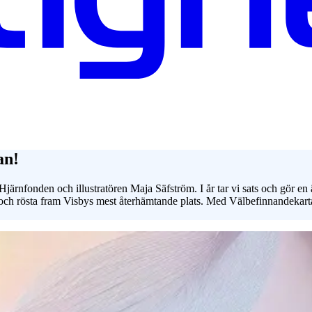
an!
ärnfonden och illustratören Maja Säfström. I år tar vi sats och gör en 
och rösta fram Visbys mest återhämtande plats. Med Välbefinnandekartan 