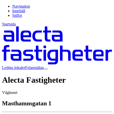
Navigation
Innehåll
Sidfot
Startsida
Lediga lokaler
Felanmälan
Alecta Fastigheter
Våghuset
Masthamnsgatan 1