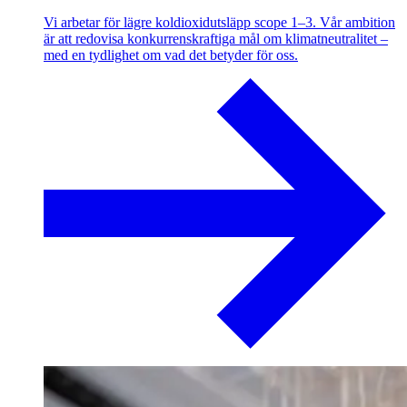
Vi arbetar för lägre koldioxidutsläpp scope 1–3. Vår ambition
är att redovisa konkurrenskraftiga mål om klimatneutralitet –
med en tydlighet om vad det betyder för oss.