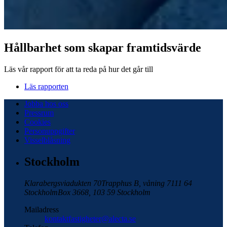
Hållbarhet som skapar framtidsvärde
Läs vår rapport för att ta reda på hur det går till
Läs rapporten
Jobba hos oss
Pressrum
Cookies
Personuppgifter
Visselblåsning
Stockholm
Klarabergsviadukten 70
Trapphus B, våning 7
111 64
Stockholm
Box 3668, 103 59 Stockholm
Mailadress
kontaktfastigheter@alecta.se