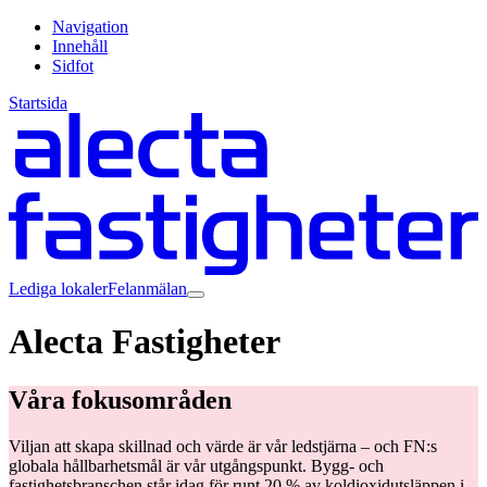
Navigation
Innehåll
Sidfot
Startsida
Lediga lokaler
Felanmälan
Alecta Fastigheter
Våra fokusområden
Viljan att skapa skillnad och värde är vår ledstjärna – och FN:s
globala hållbarhetsmål är vår utgångspunkt. Bygg- och
fastighetsbranschen står idag för runt 20 % av koldioxidutsläppen i