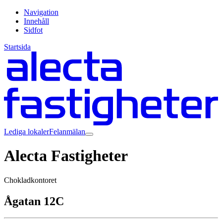
Navigation
Innehåll
Sidfot
Startsida
Lediga lokaler
Felanmälan
Alecta Fastigheter
Chokladkontoret
Ågatan 12C