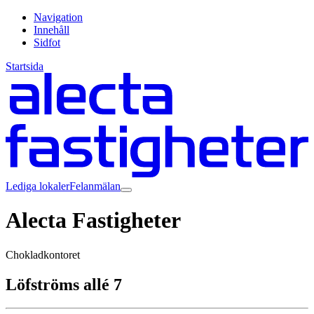
Navigation
Innehåll
Sidfot
Startsida
Lediga lokaler
Felanmälan
Alecta Fastigheter
Chokladkontoret
Löfströms allé 7