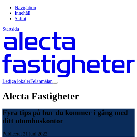
Navigation
Innehåll
Sidfot
Startsida
Lediga lokaler
Felanmälan
Alecta Fastigheter
Fyra tips på hur du kommer i gång med
ditt utomhuskontor
Publicerat
21 juni 2022