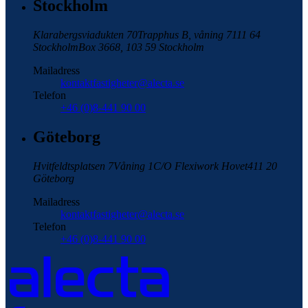
Stockholm
Klarabergsviadukten 70
Trapphus B, våning 7
111 64
Stockholm
Box 3668, 103 59 Stockholm
Mailadress
kontaktfastigheter@alecta.se
Telefon
+46 (0)8-441 90 00
Göteborg
Hvitfeldtsplatsen 7
Våning 1
C/O Flexiwork Hovet
411 20
Göteborg
Mailadress
kontaktfastigheter@alecta.se
Telefon
+46 (0)8-441 90 00