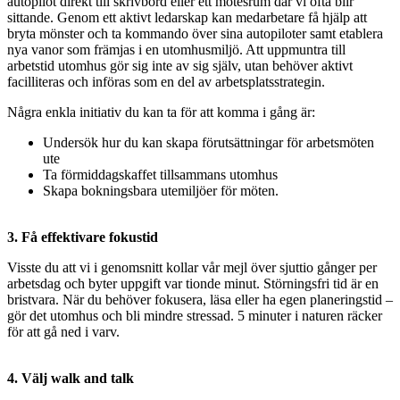
autopilot direkt till skrivbord eller ett mötesrum där vi ofta blir
sittande. Genom ett aktivt ledarskap kan medarbetare få hjälp att
bryta mönster och ta kommando över sina autopiloter samt etablera
nya vanor som främjas i en utomhusmiljö. Att uppmuntra till
arbetstid utomhus gör sig inte av sig själv, utan behöver aktivt
facilliteras och införas som en del av arbetsplatsstrategin.
Några enkla initiativ du kan ta för att komma i gång är:
Undersök hur du kan skapa förutsättningar för arbetsmöten
ute
Ta förmiddagskaffet tillsammans utomhus
Skapa bokningsbara utemiljöer för möten.
3. Få effektivare fokustid
Visste du att vi i genomsnitt kollar vår mejl över sjuttio gånger per
arbetsdag och byter uppgift var tionde minut. Störningsfri tid är en
bristvara. När du behöver fokusera, läsa eller ha egen planeringstid –
gör det utomhus och bli mindre stressad. 5 minuter i naturen räcker
för att gå ned i varv.
4. Välj walk and talk