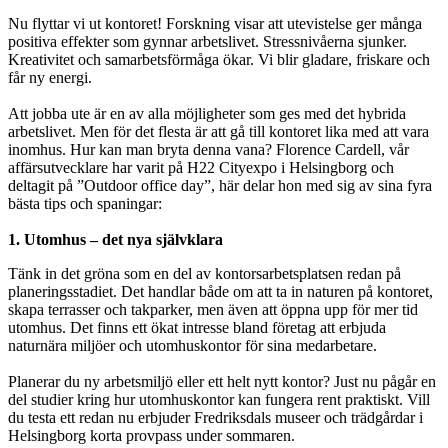
Nu flyttar vi ut kontoret! Forskning visar att utevistelse ger många
positiva effekter som gynnar arbetslivet. Stressnivåerna sjunker.
Kreativitet och samarbetsförmåga ökar. Vi blir gladare, friskare och
får ny energi.
Att jobba ute är en av alla möjligheter som ges med det hybrida
arbetslivet. Men för det flesta är att gå till kontoret lika med att vara
inomhus. Hur kan man bryta denna vana? Florence Cardell, vår
affärsutvecklare har varit på H22 Cityexpo i Helsingborg och
deltagit på ”Outdoor office day”, här delar hon med sig av sina fyra
bästa tips och spaningar:
1. Utomhus – det nya självklara
Tänk in det gröna som en del av kontorsarbetsplatsen redan på
planeringsstadiet. Det handlar både om att ta in naturen på kontoret,
skapa terrasser och takparker, men även att öppna upp för mer tid
utomhus. Det finns ett ökat intresse bland företag att erbjuda
naturnära miljöer och utomhuskontor för sina medarbetare.
Planerar du ny arbetsmiljö eller ett helt nytt kontor? Just nu pågår en
del studier kring hur utomhuskontor kan fungera rent praktiskt. Vill
du testa ett redan nu erbjuder Fredriksdals museer och trädgårdar i
Helsingborg korta provpass under sommaren.