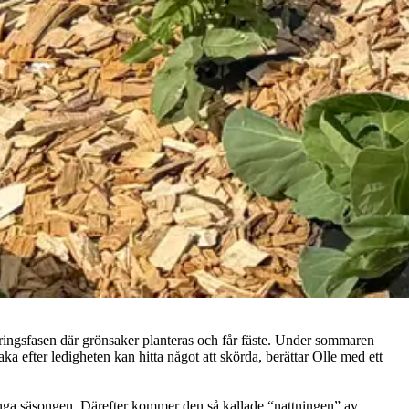
leringsfasen där grönsaker planteras och får fäste. Under sommaren
a efter ledigheten kan hitta något att skörda, berättar Olle med ett
rlänga säsongen. Därefter kommer den så kallade “nattningen” av