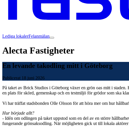
Lediga lokaler
Felanmälan
Alecta Fastigheter
En levande takodling mitt i Göteborg
Publicerat
18 juni 2026
På taket av Brick Studios i Göteborg växer en grön oas mitt i staden
en plats för skörd, gemenskap och en testmiljö för grödor som ska kl
Vi har träffat stadsbonden Olle Olsson för att höra mer om hur hållbar
Hur började allt?
- Idén om odlingen på taket uppstod som en del av en större hållbarhet
fungerande grönsaksodling. När möjligheten gick ut till lokala aktörer 