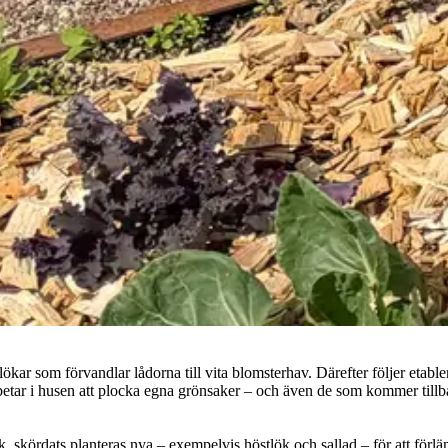
ökar som förvandlar lådorna till vita blomsterhav. Därefter följer etab
betar i husen att plocka egna grönsaker – och även de som kommer tillbak
lök, skördats planteras nya – exempelvis höstlök och sallad – för att fö