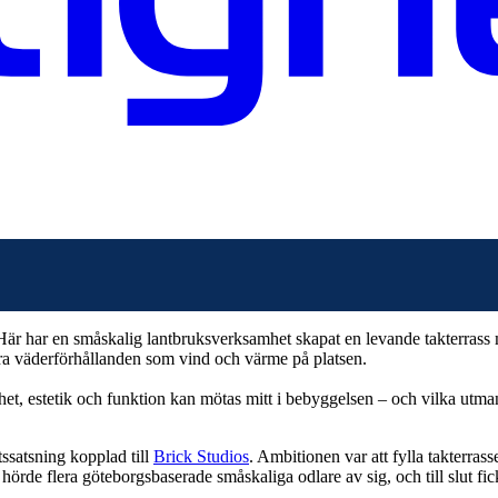
. Här har en småskalig lantbruksverksamhet skapat en levande takterra
ara väderförhållanden som vind och värme på platsen.
het, estetik och funktion kan mötas mitt i bebyggelsen – och vilka utman
ssatsning kopplad till
Brick Studios
. Ambitionen var att fylla takterras
hörde flera göteborgsbaserade småskaliga odlare av sig, och till slut fic