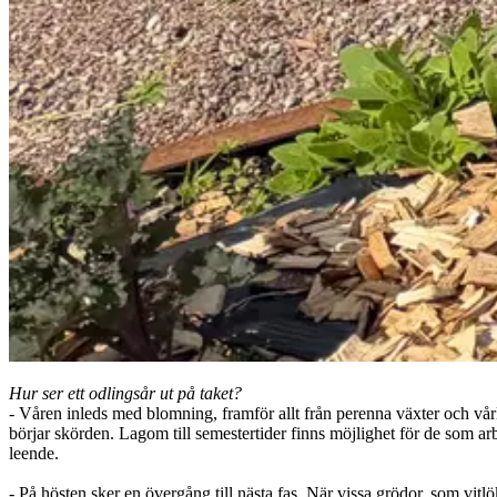
Hur ser ett odlingsår ut på taket?
- Våren inleds med blomning, framför allt från perenna växter och vårl
börjar skörden. Lagom till semestertider finns möjlighet för de som ar
leende.
- På hösten sker en övergång till nästa fas. När vissa grödor, som vit