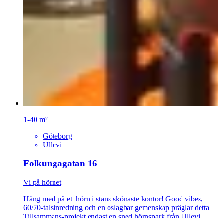
1-40 m²
Göteborg
Ullevi
Folkungagatan 16
Vi på hörnet
Häng med på ett hörn i stans skönaste kontor! Good vibes,
60/70-talsinredning och en oslagbar gemenskap präglar detta
Tillsammans-projekt endast en sned hörnspark från Ullevi.