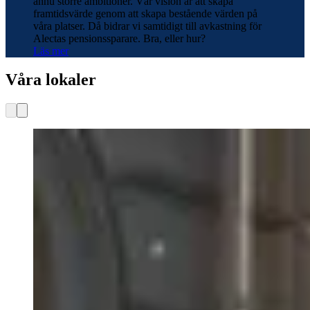
ännu större ambitioner. Vår vision är att skapa
framtidsvärde genom att skapa bestående värden på
våra platser. Då bidrar vi samtidigt till avkastning för
Alectas pensionssparare. Bra, eller hur?
Läs mer
Våra lokaler