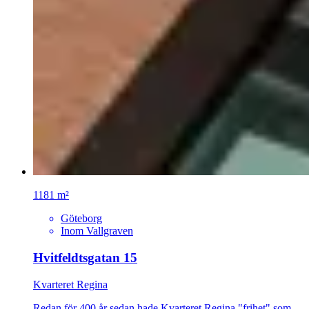
1181 m²
Göteborg
Inom Vallgraven
Hvitfeldtsgatan 15
Kvarteret Regina
Redan för 400 år sedan hade Kvarteret Regina "frihet" som