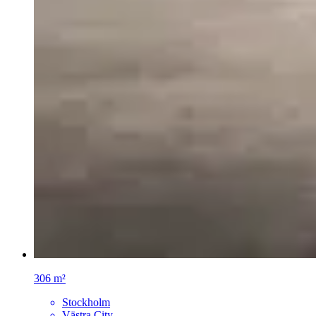
306 m²
Stockholm
Västra City