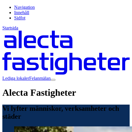
Navigation
Innehåll
Sidfot
Startsida
Lediga lokaler
Felanmälan
Alecta Fastigheter
Vi lyfter människor, verksamheter och
städer