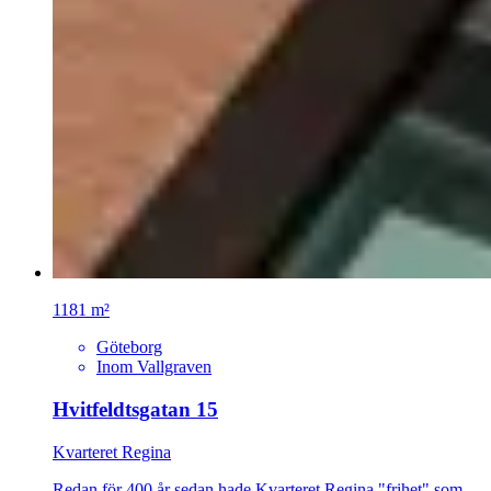
1181 m²
Göteborg
Inom Vallgraven
Hvitfeldtsgatan 15
Kvarteret Regina
Redan för 400 år sedan hade Kvarteret Regina "frihet" som