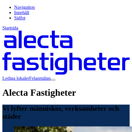
Navigation
Innehåll
Sidfot
Startsida
Lediga lokaler
Felanmälan
Alecta Fastigheter
Vi lyfter människor, verksamheter och
städer