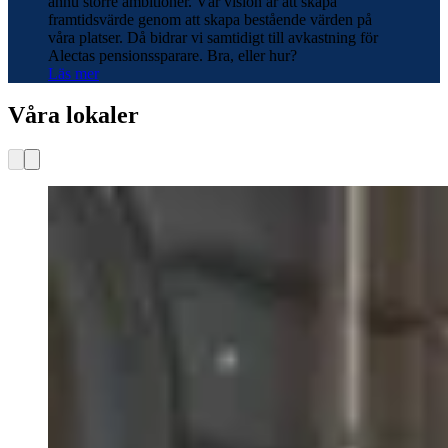
ännu större ambitioner. Vår vision är att skapa
framtidsvärde genom att skapa bestående värden på
våra platser. Då bidrar vi samtidigt till avkastning för
Alectas pensionssparare. Bra, eller hur?
Läs mer
Våra lokaler