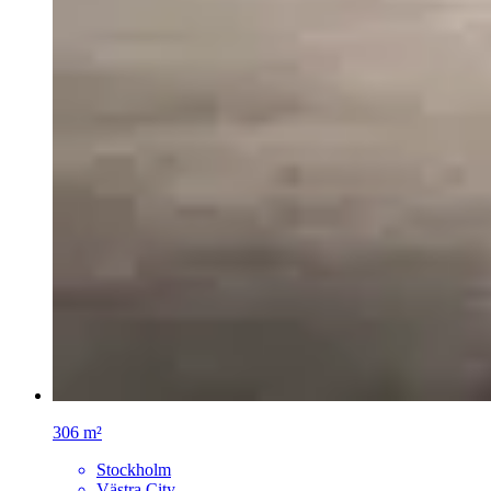
306 m²
Stockholm
Västra City