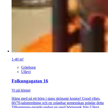
1-40 m²
Göteborg
Ullevi
Folkungagatan 16
Vi på hörnet
Häng med på ett hörn i stans skönaste kontor! Good vibes,
60/70-talsinredning och en oslagbar gemenskap präglar detta
Tillsammans-projekt endast en sned hörnspark från Ullevi.